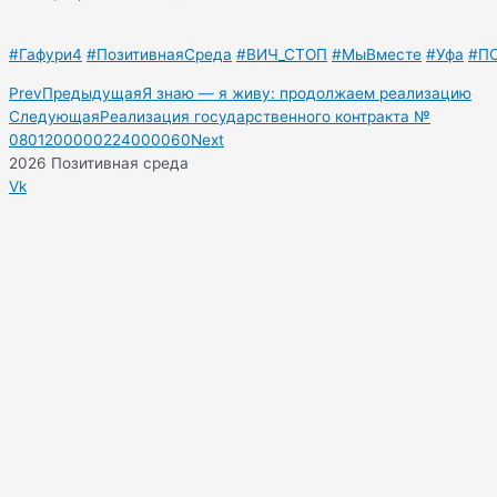
#Гафури4
#ПозитивнаяСреда
#ВИЧ_СТОП
#МыВместе
#Уфа
#П
Prev
Предыдущая
Я знаю — я живу: продолжаем реализацию
Следующая
Реализация государственного контракта №
0801200000224000060
Next
2026 Позитивная среда
Vk