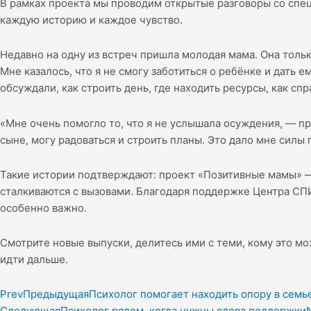
В рамках проекта мы проводим открытые разговоры со спец
каждую историю и каждое чувство.
Недавно на одну из встреч пришла молодая мама. Она тольк
Мне казалось, что я не смогу заботиться о ребёнке и дать
обсуждали, как строить день, где находить ресурсы, как спр
«Мне очень помогло то, что я не услышала осуждения, — пр
сыне, могу радоваться и строить планы. Это дало мне силы
Такие истории подтверждают: проект «Позитивные мамы» — 
сталкиваются с вызовами. Благодаря поддержке Центра СПИ
особенно важно.
Смотрите новые выпуски, делитесь ими с теми, кому это мо
идти дальше.
Prev
Предыдущая
Психолог помогает находить опору в семь
Следующая
Психолог рядом, когда нужны слова поддержки